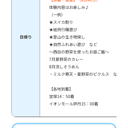
体験内容はお楽しみ♪
（一例）
★スイカ割り
★紙飛行機遊び
日帰り
★里山の生き物探し
★自然ふれあい遊び など
～西谷の野菜を使ったお昼ご飯～
7月夏野菜のカレー
8月流しそうめん
・ミルク寒天・夏野菜のピクルス など
【各地到着】
宝塚14：50着
イオンモール伊丹15：00着