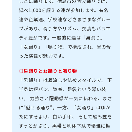
ごとに踊ります。徳島市の阿波踊りでは、
延べ1,000を超える連が参加します。有名
連や企業連、学校連などさまざまなグルー
プがあり、踊り方やリズム、衣装もバラエ
ティ豊かです。一般的に連は「男踊り」
「女踊り」「鳴り物」で構成され、息の合
った演舞が魅力です。
◎男踊りと女踊りと鳴り物
「男踊り」は着流しや法被スタイルで、 下
半身は短パン、鉢巻、足袋という潔い装
い。 力強さと躍動感が一気に伝わる、まさ
に“魅せる踊り”。一方、「女踊り」はゆか
たにすそよけ、白い手甲、 そして編み笠を
すっとかぶり、黒帯と利休下駄で優雅に舞