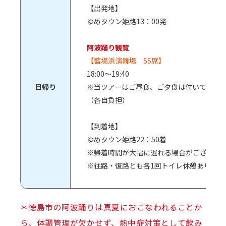
【出発地】
ゆめタウン姫路13：00発
阿波踊り観覧
【藍場浜演舞場 SS席】
18:00～19:40
日帰り
※当ツアーはご昼食、ご夕食は付いており
（各自負担）
【到着地】
ゆめタウン姫路22：50着
※帰着時間が大幅に遅れる場合がございま
※往路・復路とも各1回トイレ休憩あります
＊徳島市の阿波踊りは真夏におこなわれることか
ら、体調管理が欠かせず、熱中症対策として飲み