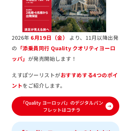
2026年
6月19日（金）
より、11月以降出発
の
「添乗員同行 Quality クオリティヨーロ
ッパ」
が発売開始します！
えすぽツーリストが
おすすめする4つのポイ
ント
をご紹介します。
「Quality ヨーロッパ」のデジタルパン
フレットはコチラ