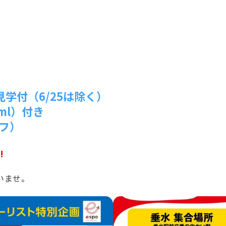
学付（6/25は除く）
ml）付き
フ）
!
いませ。